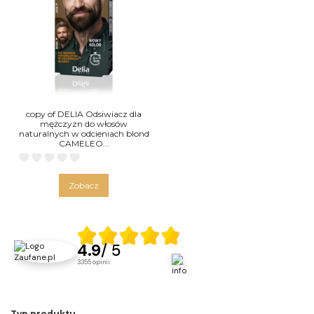
copy of DELIA Odsiwiacz dla
mężczyzn do włosów
naturalnych w odcieniach blond
CAMELEO...
Zobacz
4.9
/ 5
3355
opinii
Typ produktu