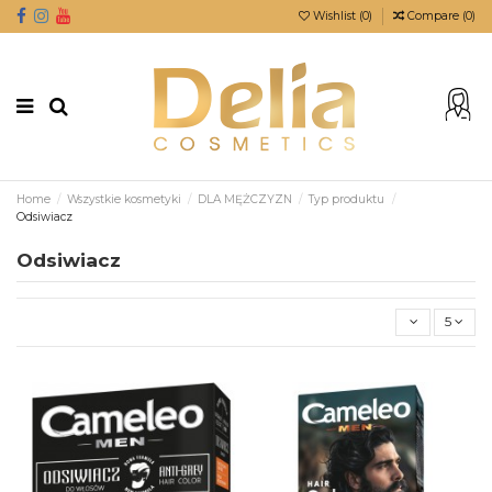
Wishlist (
0
)
Compare (
0
)
Home
Wszystkie kosmetyki
DLA MĘŻCZYZN
Typ produktu
Odsiwiacz
Odsiwiacz
5