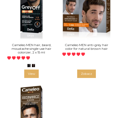
Cameleo MEN hair, beard,
Cameleo MEN anti-grey hair
moustache single-use hair
color for natural brown hair
colorizer, 2 x 15 ml
1.0 CZARNY
3.0 CIEMNY BRĄZ
View
Zobacz