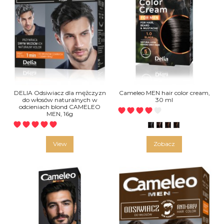
DELIA Odsiwiacz dla mężczyzn
Cameleo MEN hair color cream,
do włosów naturalnych w
30 ml
odcieniach blond CAMELEO
MEN, 16g
1.0 CZARNY
3.0 CIEMNY BRĄZ
4.0 ŚREDNI BRĄZ
5.0 JASNY BRĄ
View
Zobacz